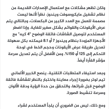
ولكن تظهر مشكلات مع استعمال الإصدارات القديمة من
نظام تشغيل مايكروسوفت ويندوز، نظراً لأنها ليست
مصممة للعمل مع العدد الكبير من البكسلات، وبالتالي يتم
عرض الأيقونات والقوائم بشكل صغير للغاية. وإذا اضطر
المستخدم لتوصيل الشاشات فائقة الوضوح "4 كيه" مع
الأجهزة المزودة بنظام ويندوز 7 أو 8.1 فيمكنه بكل سهولة
تعديل طريقة عرض الأيقونات وحجم الخط في لوحة
التحكم إلى 125 أو 150%. ومن الأفضل أن يتم تعديل سرعة
مؤشر الفأرة أيضاً.
وبعد استيفاء المتطلبات التقنية، ينصح الخبير الألماني
تيم لوتر بضرورة إجراء معاينة واختبار بالنظر للشاشة فائقة
الوضوح قبل شرائها، والتحقق من حدة الرؤية ودقة الألوان
وسرعة تنشيط الصورة.
ومع ذلك، ليس من الضروري أن يلجأ المستخدم لشراء