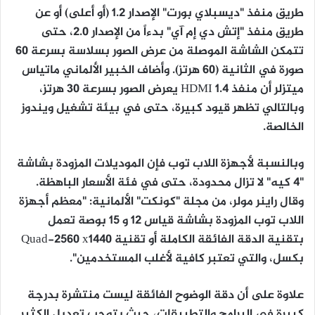
طريق منفذ "ديسبلاي بورت" الإصدار 1.2 (أو أعلى) أو عن
طريق منفذ "إتش دي إم آي" بدءاً من الإصدار 2.0، حتى
تتمكن الشاشة الموصلة من عرض الصور بسلاسة بسرعة 60
صورة في الثانية (60 هرتز). وأضاف الخبير الألماني ماتياس
ميتزلر أن منفذ HDMI 1.4 يعرض الصور بسرعة 30 هرتز،
وبالتالي تظهر قيود كبيرة، حتى في بيئة تشغيل ويندوز
الخالصة.
وبالنسبة لأجهزة اللاب توب فإن الموديلات المزودة بشاشة
"4 كيه" لا تزال محدودة، حتى في فئة الأسعار الباهظة.
وقال راينر مولر، من مجلة "كونكت" الألمانية: "معظم أجهزة
اللاب توب المزودة بشاشة قياس 12 و 15 بوصة تعمل
بتقنية الدقة الفائقة الكاملة أو تقنية Quad-2560 x1440
بكسل، والتي تعتبر كافية لأغلب المستخدمين".
علاوة على أن دقة الوضوح الفائقة ليست منتشرة بدرجة
كبيرة في البرامج والتطبيقات، حيث يتوجب تعديل الكثير