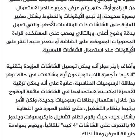
من البرامج أولاً، حتى يتم عرض جميع عناصر الاستعمال
بصورة صحيحة، إذ تبدو الأيقونات والخطوط بشكل صغير
للغاية على الشاشات ذات المقاسات الأصغر، والتي تعمل
بدقة وضوح أعلى. وبالتالي يصعب على المستخدم قراءة
المحتويات المعروضة على الشاشة أو يتعذر عليه النقر على
الأيقونات عند استعمال الشاشات اللمسية.
وأضاف راينر مولر أنه يمكن توصيل الشاشات المزودة بتقنية
"4 كيه" بأجهزة اللاب توب دون أية مشكلات، في حالة توفر
بطاقة الرسوميات المناسبة، علاوة على أنه يمكن ترقية
الأجهزة المكتبية لاستخدامها في الشاشات فائقة الوضوح
من خلال استعمال بطاقات رسوميات جديدة، ولكن الأمر
يرتبط بنظام التشغيل، حتى تظهر الصورة في النهاية
بشكل جيد، حيث يقوم نظام تشغيل مايكروسوفت ويندوز
10 بالتعرف على الشاشات "4 كيه" تلقائياً، ويقوم بمواءمة
طريقة العرض وفقاً لذلك.