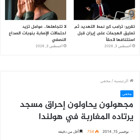
تقرير: ترامب كرر نمط التهديد ثم
لا تتجاهلها.. عوامل تزيد
تعليق الهجمات على إيران قبل
احتمالات الإصابة بنوبات الصداع
استئنافها لاحقاً
النصفي
أغسطس 3, 2026
أغسطس 3, 2026