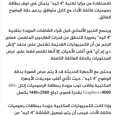
للاستفادة من مزايا تقنية "4 كيه" يتمثل في توفر بطاقة
رسوميات فائقة الأداء مع كابل متوافق يدعم دقة الوضوح
الفائق.
وينصح الخبير الألماني قبل شراء الشاشات المزودة بتقنية
"4 كيه" بضرورة التحقق من قدرات الهاردوير المتضمن. فعلى
الرغم من أن الكمبيوترات القديمة تشتمل على منفذ "إتش
دي إم آي" في أغلب الأحيان، إلا أنها تقتصر فقط على عرض
المحتويات بالدقة الفائقة الكاملة.
وحتى مع الأجهزة الحديثة قد لا يتم عرض الصورة بدقة
الوضوح "4 كيه"، حيث تأتي أغلب موديلات الأجهزة
المكتبية واللاب توب مزودة ببطاقة الرسوميات إنتل HD-
Graphics-4000 بقدرة قصوى تبلغ 2560×1440 بكسل.
وإذا كانت الكمبيوترات المكتبية مزودة ببطاقات رسوميات
فائقة الأداء، فيجب أن يتم توصيل الشاشة "4 كيه" عن