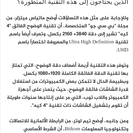
الذين يحتاجون إلى هذه التقنية المتطورة؟
وللإجابة على مثل هذه التساؤلات أوضح ماتياس ميتزلر، من
مجلة "بي سي جو" المتخصصة، أن تقنية الوضوح الفائق "4
كيه" تشير إلى دقة 3840× 2160 بكسل، وتعرف أيضاً باسم
تقنية Ultra High Definition والمعروفة اختصاراً باسم
UHD.
وتوفر هذه التقنية أربعة أضعاف دقة الوضوح، التي تمتاز
بها تقنية الدقة الفائقة الكاملة 1920×1080 بكسل.
وبطبيعة الحال لا تتمكن بعض الكمبيوترات من استغلال
قدرة الشاشات فائقة الوضوح، حيث يتعذر على أجهزة
الكمبيوتر واللاب توب، التي مر على إنتاجها سنوات طويلة
أن تقوم بتشغيل الشاشات ذات تقنية "4 كيه".
ومن جانبه، أوضح تيم لوتر، من الرابطة الألمانية للاتصالات
وتكنولوجيا المعلومات Bitkom، أن الشرط الأساسي