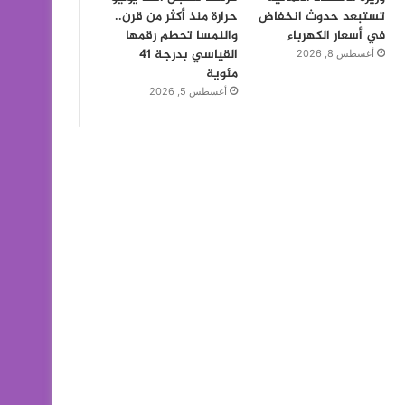
تستبعد حدوث انخفاض
حرارة منذ أكثر من قرن..
في أسعار الكهرباء
والنمسا تحطم رقمها
القياسي بدرجة 41
أغسطس 8, 2026
مئوية
أغسطس 5, 2026