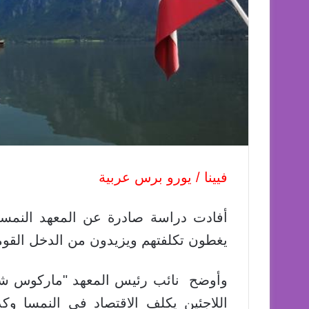
فيينا / يورو برس عربية
أفادت دراسة صادرة عن المعهد النمساو
يغطون تكلفتهم ويزيدون من الدخل القومي
وأوضح نائب رئيس المعهد "ماركوس شا
اللاجئين يكلف الاقتصاد في النمسا وكذ