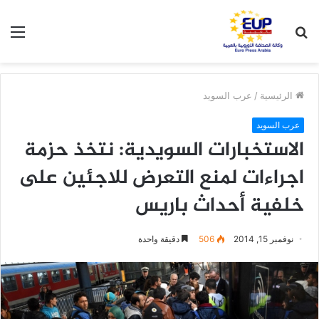
بحث
الق
عن
الرئيسية
/
عرب السويد
عرب السويد
الاستخبارات السويدية: نتخذ حزمة
اجراءات لمنع التعرض للاجئين على
خلفية أحداث باريس
نوفمبر 15, 2014
506
دقيقة واحدة