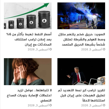
السويد: حريق ضخم يلتهم منازل
أسعار النفط تهبط بأكثر من 6%
وسط لاهولم والشرطة تعتقل
بعد إعلان ترامب استئناف
شخصاً بشبهة الحريق المتعمد
المحادثات مع إيران
أغسطس 5, 2026
أغسطس 3, 2026
تقرير: ترامب كرر نمط التهديد ثم
لا تتجاهلها.. عوامل تزيد
تعليق الهجمات على إيران قبل
احتمالات الإصابة بنوبات الصداع
استئنافها لاحقاً
النصفي
أغسطس 3, 2026
أغسطس 3, 2026