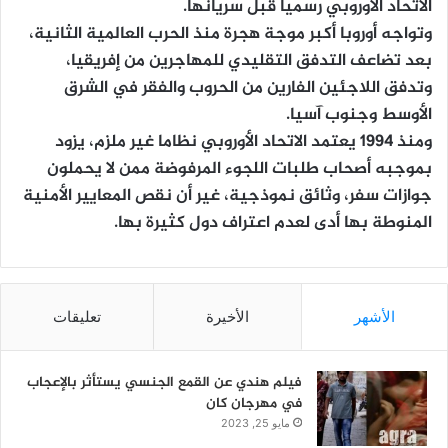
الاتحاد الأوروبي رسميا قبل سريانها.
وتواجه أوروبا أكبر موجة هجرة منذ الحرب العالمية الثانية،
بعد تضاعف التدفق التقليدي للمهاجرين من إفريقيا،
وتدفق اللاجئين الفارين من الحروب والفقر في الشرق
الأوسط وجنوب آسيا.
ومنذ 1994 يعتمد الاتحاد الأوروبي نظاما غير ملزم، يزود
بموجبه أصحاب طلبات اللجوء المرفوضة ممن لا يحملون
جوازات سفر، وثائق نموذجية، غير أن نقص المعايير الأمنية
المنوطة بها أدى لعدم اعتراف دول كثيرة بها.
الأشهر
الأخيرة
تعليقات
فيلم هندي عن القمع الجنسي يستأثر بالإعجاب
في مهرجان كان
مايو 25, 2023