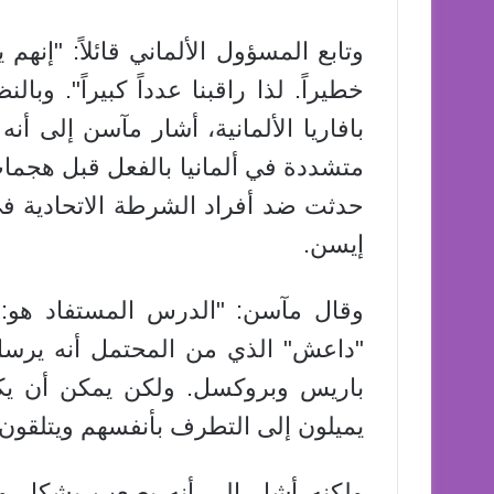
وتابع المسؤول الألماني قائلاً: "إن
خطيراً. لذا راقبنا عدداً كبيراً". وبا
بافاريا الألمانية، أشار مآسن إلى أ
متشددة في ألمانيا بالفعل قبل هجما
حدثت ضد أفراد الشرطة الاتحادية في
إيسن.
وقال مآسن: "الدرس المستفاد هو: أ
"داعش" الذي من المحتمل أنه يرسل 
باريس وبروكسل. ولكن يمكن أن يكو
يميلون إلى التطرف بأنفسهم ويتلقون م
ولكنه أشار إلى أنه يصعب بشكل واض