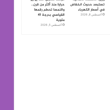
تستبعد حدوث انخفاض
حرارة منذ أكثر من قرن..
في أسعار الكهرباء
والنمسا تحطم رقمها
القياسي بدرجة 41
أغسطس 8, 2026
مئوية
أغسطس 5, 2026