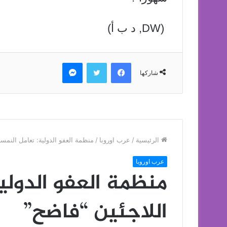
(DW, د ب أ)
فيسبوك
تويتر
ماسنجر
شاركها