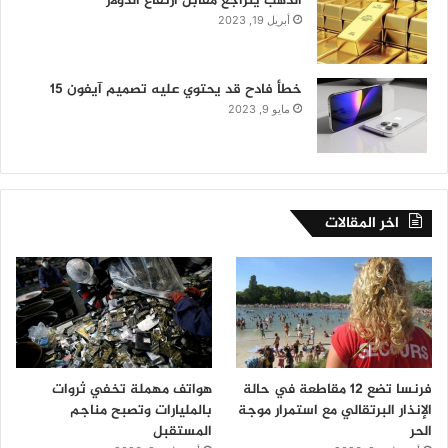
الذهب يتراجع مقابل ارتفاع الدولار
أبريل 19, 2023
خطأ فادح قد يحتوي عليه تصميم آيفون 15
مايو 9, 2023
اخر المقالات
فرنسا تضع 12 مقاطعة في حالة
هواتف مهملة تخفي ثروات
الإنذار البرتقالي مع استمرار موجة
بالمليارات وتصبح مناجم
الحر
المستقبل