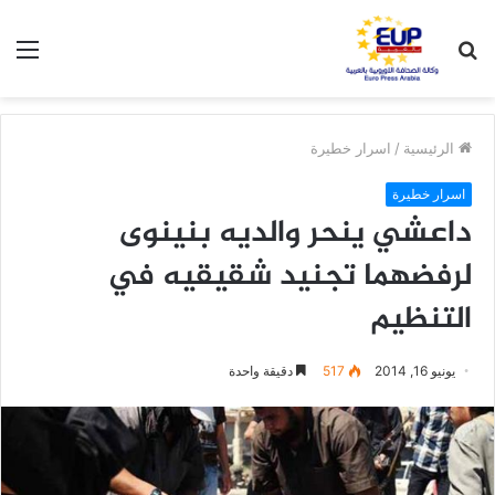
بحث
الق
عن
الرئيسية
/
اسرار خطيرة
اسرار خطيرة
داعشي ينحر والديه بنينوى
لرفضهما تجنيد شقيقيه في
التنظيم
يونيو 16, 2014
517
دقيقة واحدة