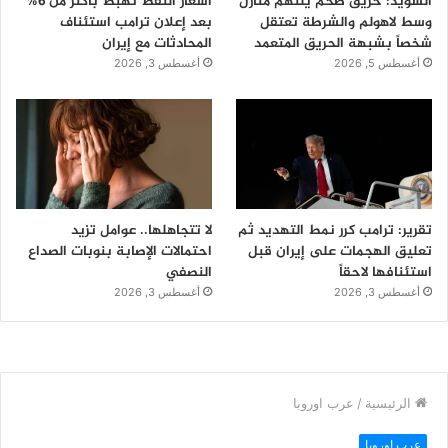
السويد: حريق ضخم يلتهم منازل
أسعار النفط تهبط بأكثر من 6%
وسط لاهولم والشرطة تعتقل
بعد إعلان ترامب استئناف
شخصاً بشبهة الحريق المتعمد
المحادثات مع إيران
أغسطس 5, 2026
أغسطس 3, 2026
تقرير: ترامب كرر نمط التهديد ثم
لا تتجاهلها.. عوامل تزيد
تعليق الهجمات على إيران قبل
احتمالات الإصابة بنوبات الصداع
استئنافها لاحقاً
النصفي
أغسطس 3, 2026
أغسطس 3, 2026