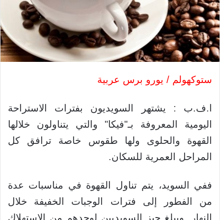
ستوكهولم / يورو برس عربية
ا.ف.ب : يشتهر السويديون بفترات الاستراحة
اليومية المعروفة بـ"فيكا" والتي يتناولون خلالها
القهوة والحلوى ولها طقوس خاصة ترافق كل
المراحل العمرية للسكان.
ففي السويد، يتم تناول القهوة في مناسبات عدة
من الفطور إلى فترات الوجبات الخفيفة خلال
النهار. ويبلغ حيز السويديين لوحدهم من الاستهلاك