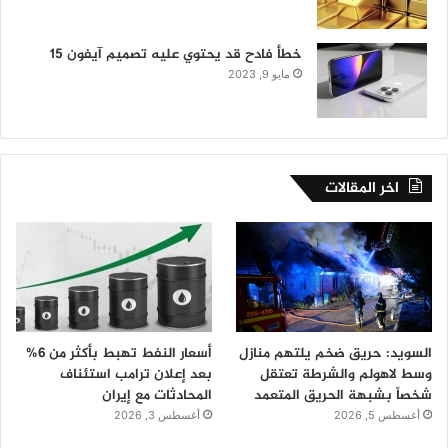
خطأ فادح قد يحتوي عليه تصميم آيفون 15
مايو 9, 2023
اخر المقالات
السويد: حريق ضخم يلتهم منازل
أسعار النفط تهبط بأكثر من 6%
وسط لاهولم والشرطة تعتقل
بعد إعلان ترامب استئناف
شخصاً بشبهة الحريق المتعمد
المحادثات مع إيران
أغسطس 5, 2026
أغسطس 3, 2026