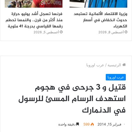
وزيرة الاقتصاد الألمانية تستبعد
فرنسا تسجل أشد يوليو حرارة
حدوث انخفاض في أسعار
منذ أكثر من قرن.. والنمسا تحطم
الكهرباء
رقمها القياسي بدرجة 41 مئوية
أغسطس 8, 2026
أغسطس 5, 2026