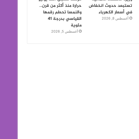
تستبعد حدوث انخفاض
حرارة منذ أكثر من قرن..
في أسعار الكهرباء
والنمسا تحطم رقمها
القياسي بدرجة 41
أغسطس 8, 2026
مئوية
أغسطس 5, 2026