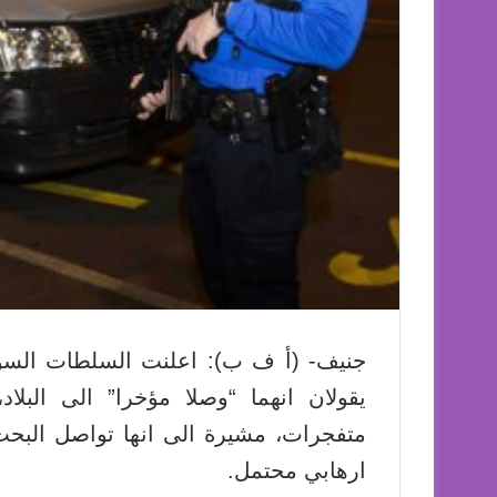
جنيف- (أ ف ب): اعلنت السلطات السو
يقولان انهما “وصلا مؤخرا” الى البل
متفجرات، مشيرة الى انها تواصل البح
ارهابي محتمل.