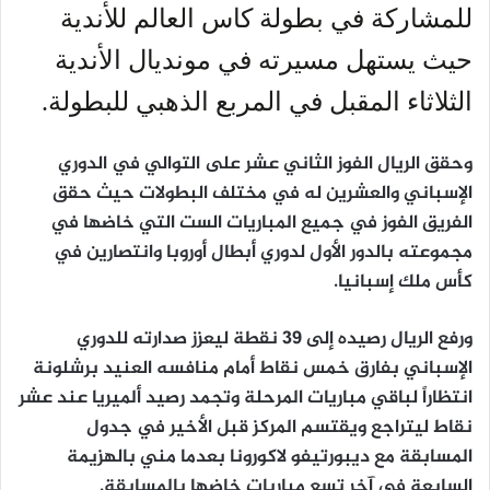
للمشاركة في بطولة كاس العالم للأندية
حيث يستهل مسيرته في مونديال الأندية
الثلاثاء المقبل في المربع الذهبي للبطولة.
وحقق الريال الفوز الثاني عشر على التوالي في الدوري
الإسباني والعشرين له في مختلف البطولات حيث حقق
الفريق الفوز في جميع المباريات الست التي خاضها في
مجموعته بالدور الأول لدوري أبطال أوروبا وانتصارين في
كأس ملك إسبانيا.
ورفع الريال رصيده إلى 39 نقطة ليعزز صدارته للدوري
الإسباني بفارق خمس نقاط أمام منافسه العنيد برشلونة
انتظاراً لباقي مباريات المرحلة وتجمد رصيد ألميريا عند عشر
نقاط ليتراجع ويقتسم المركز قبل الأخير في جدول
المسابقة مع ديبورتيفو لاكورونا بعدما مني بالهزيمة
السابعة في آخر تسع مباريات خاضها بالمسابقة.