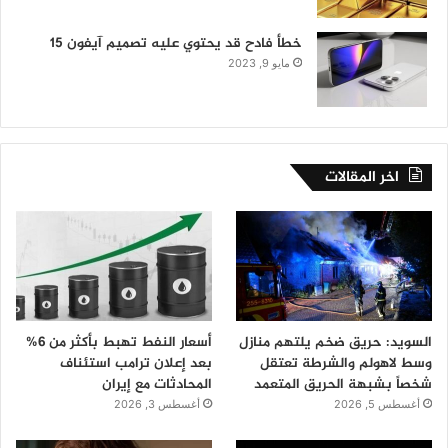
خطأ فادح قد يحتوي عليه تصميم آيفون 15
مايو 9, 2023
اخر المقالات
السويد: حريق ضخم يلتهم منازل
أسعار النفط تهبط بأكثر من 6%
وسط لاهولم والشرطة تعتقل
بعد إعلان ترامب استئناف
شخصاً بشبهة الحريق المتعمد
المحادثات مع إيران
أغسطس 5, 2026
أغسطس 3, 2026