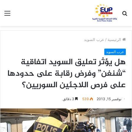
بحث
الق
عن
الرئيسية
/
عرب السويد
عرب السويد
هل يؤثر تعليق السويد اتفاقية
“شنغن” وفرض رقابة على حدودها
على فرص اللاجئين السوريين؟
نوفمبر 15, 2013
539
3 دقائق