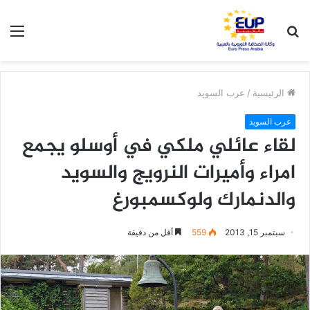
بحث
الق
عن
الرئيسية
/
عرب السويد
عرب السويد
لقاء عائلي ملكي في أوسلو يجمع
امراء وأميرات النرويج والسويد
والدنمارك ولوكسمبورغ
سبتمبر 15, 2013
559
أقل من دقيقة