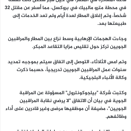
قاعة المغادرة في المطار، في حين فجر شخص ثالث نفسه
في محطة مترو مالبيك في بروكسل، مما أسفر عن مقتل 32
شخصاً، وتم إغلاق المطار لعدة أيام ولم تعد الخدمات إلى
طبيعتها بعد.
وجاءت الهجمات الإرهابية وسط نزاع بين المطار والمراقبين
الجويين تركز حول تقليص مزايا التقاعد المبكر.
وتم امس الثلاثاء، التوصل إلى اتفاق سيتم بموجبه تمديد
سنوات عمل المراقبين الجويين تدريجياً، حسبما ذكرت
وكالة الأنباء البلجيكية.
وكتبت شركة "بيلجوكونترول" المسؤولة عن المراقبة
الجوية في بيان أن الاتفاق "لا يرضي نقابة المراقبين
الجويين"، مضيفة أن موظفيها مرضى وغير قادرين على أداء
وظائفهم.