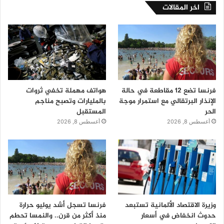
اخر المقالات
فرنسا تضع 12 مقاطعة في حالة
هواتف مهملة تخفي ثروات
الإنذار البرتقالي مع استمرار موجة
بالمليارات وتصبح مناجم
الحر
المستقبل
أغسطس 8, 2026
أغسطس 8, 2026
وزيرة الاقتصاد الألمانية تستبعد
فرنسا تسجل أشد يوليو حرارة
حدوث انخفاض في أسعار
منذ أكثر من قرن.. والنمسا تحطم