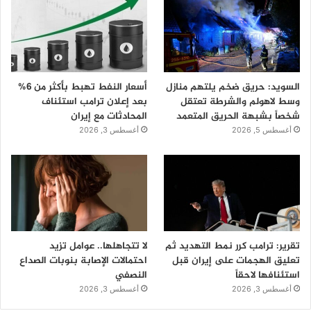
السويد: حريق ضخم يلتهم منازل
أسعار النفط تهبط بأكثر من 6%
وسط لاهولم والشرطة تعتقل
بعد إعلان ترامب استئناف
شخصاً بشبهة الحريق المتعمد
المحادثات مع إيران
أغسطس 5, 2026
أغسطس 3, 2026
تقرير: ترامب كرر نمط التهديد ثم
لا تتجاهلها.. عوامل تزيد
تعليق الهجمات على إيران قبل
احتمالات الإصابة بنوبات الصداع
استئنافها لاحقاً
النصفي
أغسطس 3, 2026
أغسطس 3, 2026