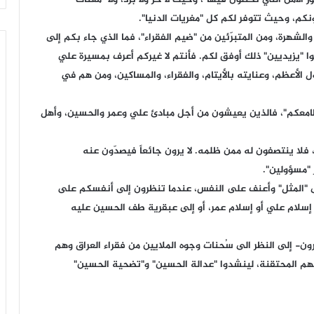
طونكم، وحيث تتوفر لكم كل "مغريات الدنيا".
والشهرة، ومن المتبرّئين من "ضيم الفقراء"، فما الذي جاء بكم إلى
نوا "يزيديين" ذلك أوفق لكم. فأنتم لا غيركم أعرف بمسيرة علي
 الأعظم، وعنايته بالأيتام، والفقراء، والمساكين، ومن هم في
معكم"، فالذين يعيشون من أجل مبادئ علي وعمر والحسين، وأهل
 فلا ينتصفون له ممن ظلمه. لا يرون جائعاً فيصدّون عنه
 "مسؤولين".
سى "المثل" وأعنف على النفس، عندما تنظرون إلى أنفسكم على
إسلام علي أو إسلام عمر، أو إلى عبقرية طف الحسين عليه
ّرون- إلى النظر الى سُحنات وجوه الملايين من فقراء العراق وهم
 المحتقنة، لينشدوا "عدالة الحسين" و"تضحية الحسين"