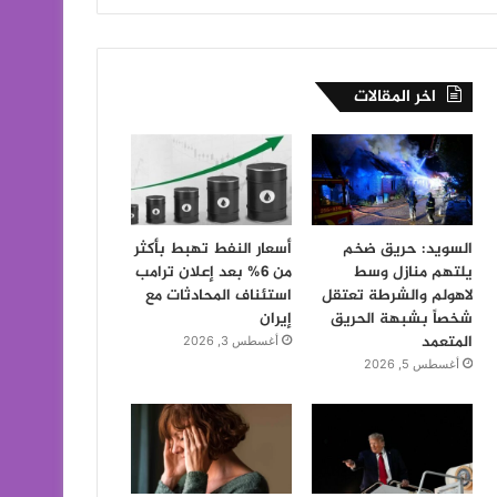
اخر المقالات
السويد: حريق ضخم
أسعار النفط تهبط بأكثر
يلتهم منازل وسط
من 6% بعد إعلان ترامب
لاهولم والشرطة تعتقل
استئناف المحادثات مع
شخصاً بشبهة الحريق
إيران
المتعمد
أغسطس 3, 2026
أغسطس 5, 2026