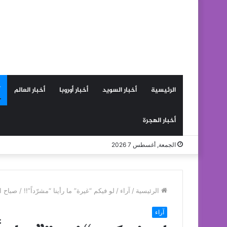
الرئيسية
أخبار السويد
أخبار أوروبا
أخبار العالم
أخبار الهجرة
الجمعة, أغسطس 7 2026
الرئيسية
/
آراء
/
لو فيكم “غيرة” ما رأينا “مشرّداً”!! / صباح ا
آراء