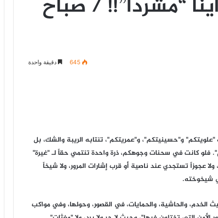
نا “مشرّداً”!! / صباح
645
دقيقة واحدة
"علويتكم" و"حسينيتكم"، و"عمريتكم"، تنتابه الريبة والشك، بل
م". فلو كانت في سحنات وجوهكم، ذرة واحدة تنتمي حقاً لـ "غيرة"
 ولا عجوزاً تستجدي عند ناصية أو قرب إشارات المرور، ولا شيخاً
في شيخوخته.
الخدم، والحاشية، والحمايات، في القصور، وحولها، وفي مواكب
الأمن التي تختلون فيها"، وحيث لا حر ولا برد، ولا "مغثات"