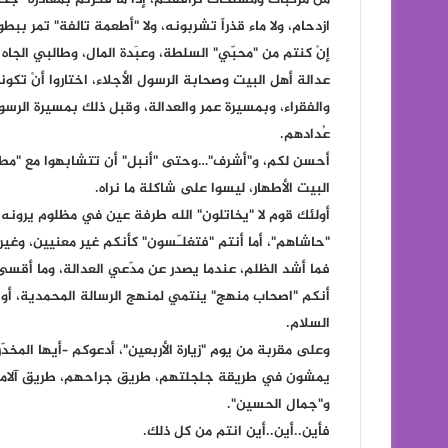
ازدحام، ولا ماء قذراً تشربونه، ولا "أطعمة تالفة" تمر بب
إنْ كنتم من "محبّي" السلطة، وعبَدة المال، وطالبي الجاه 
عدالة أهل البيت وصحابة الرسول الأجلاء، اختاروا أنْ تكو
والفقراء، وبمسيرة عمر والعدالة، وقبل ذلك بمسيرة الرسول
عُدادهم.
أحسن لكم، و"أشرف"…وحتى "أنبل" أن تتشابهوا مع "مطا
البيت الأطهار، ليسوا على شاكلة ما نراه.
أولئك قوم لا "يخاتلون" الله طرفة عين في مظلوم يرونه،
"حاشاهم"، أما أنتم "فتغلـّسون" كأنكم غير معنيين، وغير
فما أشد الظلم، عندما يصدر عن مدّعي العدالة، وما أق
أنكم "اصحاب منهج" ينتمي لمنهج الرسالة المحمدية، أو 
السلام.
وعلى مقربة من يوم "زيارة الأربعين"، أدعوكم –أيها المخد
يمشون في طريقة جلجلتهم، طريق جراحهم، طريق آلامهم
و"جمال الحسين".
فأين..أين..أين انتم من كل ذلك.