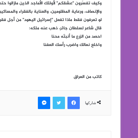
وكيف تفسّرون "عشقكم" لأولئك الأماجد الذين مازالوا حتى ا
والإنصاف، ورعاية المظلومين، والعناية بالفقراء والمساكين
لو تعرفون فقط ماذا تفعل "إسرائيل اليهود" من أجل فقرائ
قال شاعر لسلطان جائر، ذهب عنه ملكه:
احصد من الزرع ما أنبتّه محنا
واخلع نعالك واضرب رأسك العفنا
كاتب من العراق
فيسبوك
تويتر
ماسنجر
شاركها