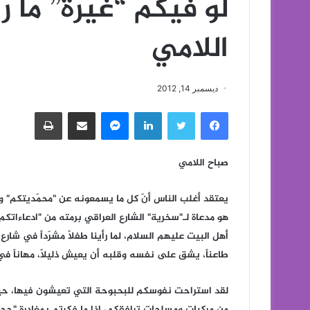
لو فيكم “غيرة” ما رأي
اللامي
ديسمبر 14, 2012
فيسبوك
تويتر
لينكدإن
ماسنجر
مشاركة عبر البريد
طباعة
صباح اللامي
يعتقد أغلب الناس أنّ كل ما يسمعونه عن "محمّديتكم" و 
هو مدعاة لـ"سخرية" الشارع العراقي برمته من "ادعاءاتك
أهل البيت عليهم السلام، لما رأينا طفلاً مشرّداً في شارع،
طاعناً، يشق على نفسه وقلبه أن يعيش ذليلاً، مهاناً 
لقد استراحت نفوسكم للبحبوحة التي تعيشون فيها، حيث 
من مركبات ومسلحات ترافقكم، إذا ما فكرتم بمغادرة "جحور 