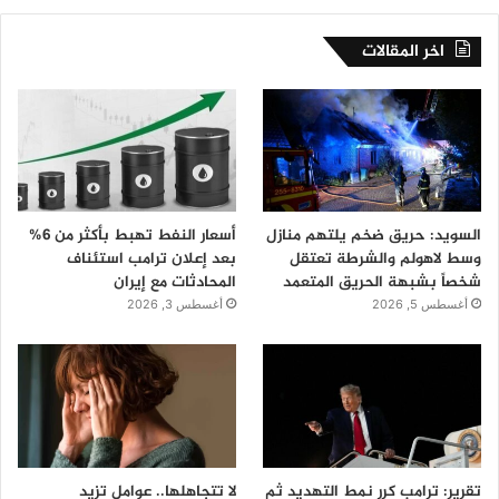
اخر المقالات
السويد: حريق ضخم يلتهم منازل
أسعار النفط تهبط بأكثر من 6%
وسط لاهولم والشرطة تعتقل
بعد إعلان ترامب استئناف
شخصاً بشبهة الحريق المتعمد
المحادثات مع إيران
أغسطس 5, 2026
أغسطس 3, 2026
تقرير: ترامب كرر نمط التهديد ثم
لا تتجاهلها.. عوامل تزيد