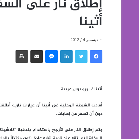
إطلاق نار على السفا
أثينا
ديسمبر 14, 2012
فيسبوك
تويتر
لينكدإن
ماسنجر
مشاركة عبر البريد
طباعة
أثينا / يورو برس عربية
أفادت الشرطة المحلية في أثينا أن عيارات نارية أطلق
دون أن تسفر عن إصابات.
وتم إطلاق النار على الأرجح باستخدام بندقية "كلاشين
السفارة التي تقع عند زاوية شارع عادة يكون مكتظاً بالمارة