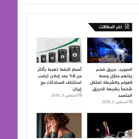
اخر المقالات
السويد: حريق ضخم
أسعار النفط تهبط بأكثر
يلتهم منازل وسط
من 6% بعد إعلان ترامب
لاهولم والشرطة تعتقل
استئناف المحادثات مع
شخصاً بشبهة الحريق
إيران
المتعمد
أغسطس 3, 2026
أغسطس 5, 2026