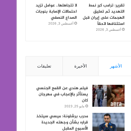
تقرير: ترامب كرر نمط
لا تتجاهلها.. عوامل تزيد
التهديد ثم تعليق
احتمالات الإصابة بنوبات
الهجمات على إيران قبل
الصداع النصفي
استئنافها لاحقاً
أغسطس 3, 2026
أغسطس 3, 2026