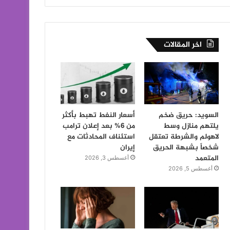
اخر المقالات
السويد: حريق ضخم
أسعار النفط تهبط بأكثر
يلتهم منازل وسط
من 6% بعد إعلان ترامب
لاهولم والشرطة تعتقل
استئناف المحادثات مع
شخصاً بشبهة الحريق
إيران
المتعمد
أغسطس 3, 2026
أغسطس 5, 2026