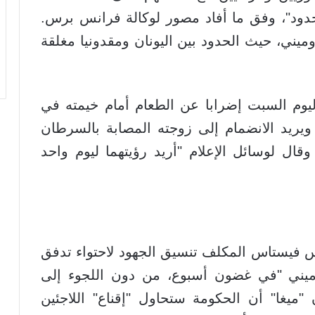
لحدود"، وفق ما أفاد مصور لوكالة فرانس برس.
ميني، حيث الحدود بين اليونان ومقدونيا مغلقة
 ناظم سرحان (44 عاما) اليوم السبت إضرابا عن الطعام أمام خيمته في
، ويريد الانضمام إلى زوجته المصابة بالسرطان
 وقال لوسائل الإعلام "أريد رؤيتهما ليوم واحد
يس فيستاس المكلف تنسيق الجهود لاحتواء تدفق
ميني "في غضون أسبوع، من دون اللجوء إلى
ميغا" أن الحكومة ستحاول "إقناع" اللاجئين