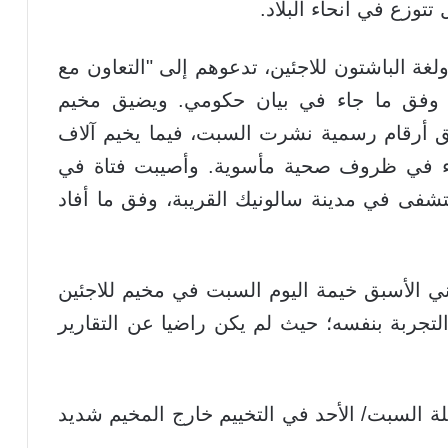
تتوزع في أنحاء البلاد.
لغة الباشتون للاجئين، تدعوهم إلى "التعاون مع
، وفق ما جاء في بيان حكومي. ويضيق مخيم
ر ولاجئ وفق أرقام رسمية نشرت السبت، فيما يخيم آلاف
ء في ظروف صحية مأسوية. وأصيبت فتاة في
د A ونقلت إلى مستشفى في مدينة سالونيك القريبة، وفق ما أفاد
ي الأسبق خيمة اليوم السبت في مخيم للاجئين
لتجربة بنفسه؛ حيث لم يكن راضيا عن التقارير
80 عاما) لقضاء ليلة السبت/ الأحد في التخييم خارج المخيم شديد