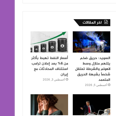
اخر المقالات
السويد: حريق ضخم
أسعار النفط تهبط بأكثر
يلتهم منازل وسط
من 6% بعد إعلان ترامب
لاهولم والشرطة تعتقل
استئناف المحادثات مع
شخصاً بشبهة الحريق
إيران
المتعمد
أغسطس 3, 2026
أغسطس 5, 2026