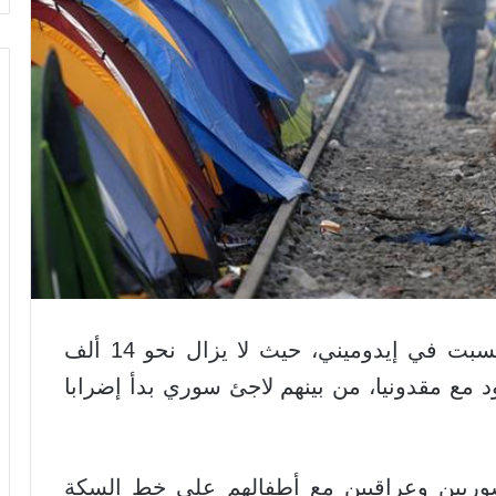
تظاهر العشرات من المهاجرين اليوم السبت في إيدوميني، حيث لا يزال نحو 14 ألف
د مع مقدونيا، من بينهم لاجئ سوري بدأ إضرابا
، وخصوصا سوريين وعراقيين مع أطفالهم على خط السكة