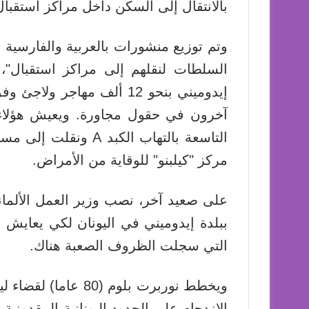
بالانتقال إلى السكن داخل مراكز استقبال 
وتم توزيع منشورات بالعربية والفارسية و
السلطات لنقلهم إلى مراكز استقبال"
إيدوميني بنحو 12 ألف مهاج
آخرون في حقول مجاورة. ويعيش هؤلا
التاسعة بالتهاب الكب
مركز "كيلبنو" للوقاية من الأمراض.
على صعيد آخر، نصب وزير العمل الألمان
ببلدة إيدوميني في اليونان لكي يعايش ا
التي سجلت الظروف الصعبة هناك.
ويخطط نوربرت بلوم (
الازدحام على الحدود اليونانية-المقدونية.