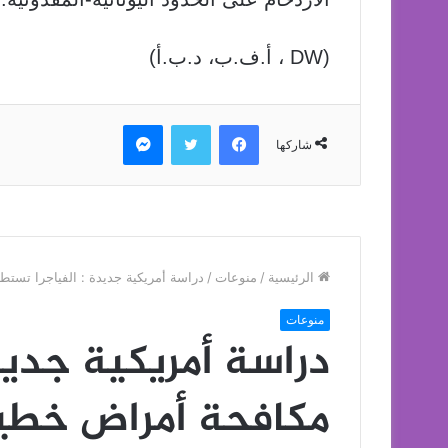
(DW ، أ.ف.ب، د.ب.أ)
فيسبوك
تويتر
ماسنجر
شاركها