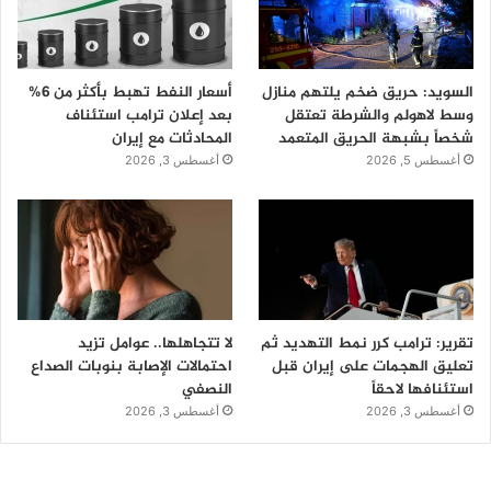
السويد: حريق ضخم يلتهم منازل
أسعار النفط تهبط بأكثر من 6%
وسط لاهولم والشرطة تعتقل
بعد إعلان ترامب استئناف
شخصاً بشبهة الحريق المتعمد
المحادثات مع إيران
أغسطس 5, 2026
أغسطس 3, 2026
تقرير: ترامب كرر نمط التهديد ثم
لا تتجاهلها.. عوامل تزيد
تعليق الهجمات على إيران قبل
احتمالات الإصابة بنوبات الصداع
استئنافها لاحقاً
النصفي
أغسطس 3, 2026
أغسطس 3, 2026