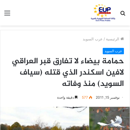
بحث
الق
عن
الرئيسية
/
عرب السويد
عرب السويد
حمامة بيضاء لا تفارق قبر العراقي
لافين اسكندر الذي قتله (سياف
السويد) منذ وفاته
نوفمبر 15, 2011
577
دقيقة واحدة