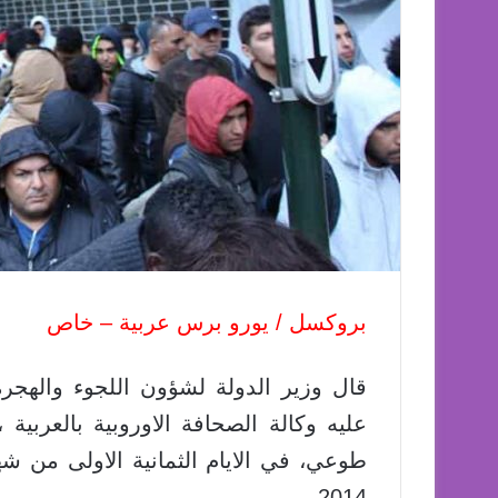
بروكسل / يورو برس عربية – خاص
قال وزير الدولة لشؤون اللجوء والهج
2014.