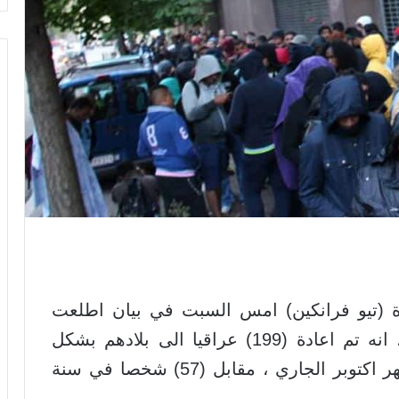
رة (تيو فرانكين) امس السبت في بيان اطلعت
عليه وكالة الصحافة الاوروبية بالعربية ، انه تم اعادة (199) عراقيا الى بلادهم بشكل
طوعي، في الايام الثمانية الاولى من شهر اكتوبر الجاري ، مقابل (57) شخصا في سنة