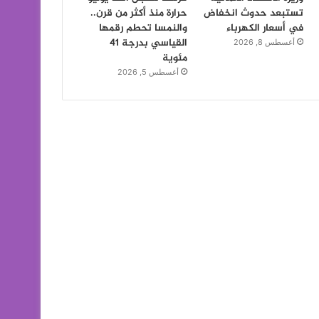
تستبعد حدوث انخفاض
حرارة منذ أكثر من قرن..
في أسعار الكهرباء
والنمسا تحطم رقمها
القياسي بدرجة 41
أغسطس 8, 2026
مئوية
أغسطس 5, 2026