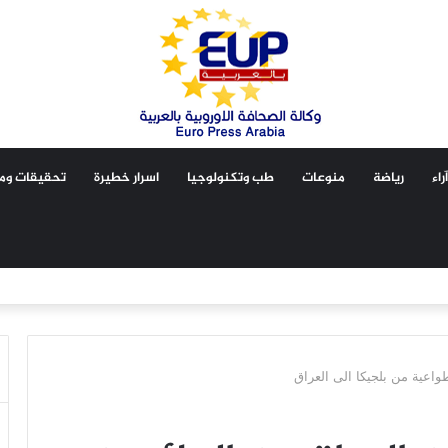
آراء
رياضة
منوعات
طب وتكنولوجيا
اسرار خطيرة
تحقيقات ومق
 طواعية من بلجيكا الى العراق