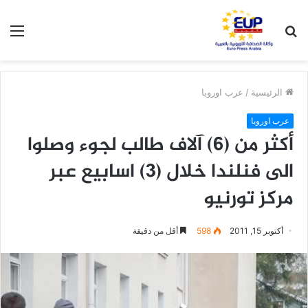
بحث
الق
عن
الرئيسية
/
عرب اوروبا
عرب اوروبا
أكثر من (6) آلاف طالب لجوء وصلوا
الى فنلندا خلال (3) اسابيع عبر
مركز تورنيو
أكتوبر 15, 2011
598
أقل من دقيقة