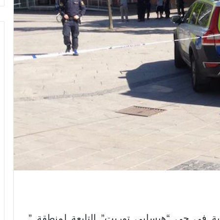
في حي “هيسلبي توريت” التابعة لمنطقة ”