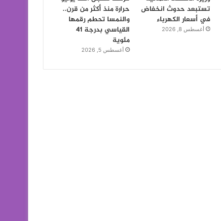
تستبعد حدوث انخفاض
حرارة منذ أكثر من قرن..
في أسعار الكهرباء
والنمسا تحطم رقمها
القياسي بدرجة 41
أغسطس 8, 2026
مئوية
أغسطس 5, 2026