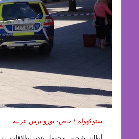
ستوكهولم / خاص- يورو برس عربية
أطلق شخص مجهول عدة اطلاقات نارية 