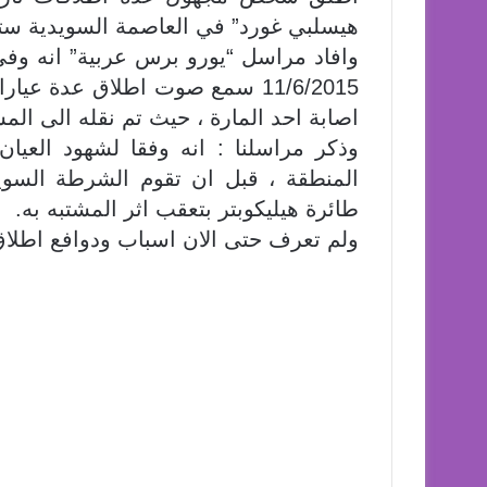
هيسلبي غورد” في العاصمة السويدية ست
وافاد مراسل “يورو برس عربية” انه وفي
11/6/2015 سمع صوت اطلاق عدة ع
اصابة احد المارة ، حيث تم نقله الى ال
وذكر مراسلنا : انه وفقا لشهود العيا
المنطقة ، قبل ان تقوم الشرطة السويد
طائرة هيليكوبتر بتعقب اثر المشتبه به.
ولم تعرف حتى الان اسباب ودوافع اطلاق ا