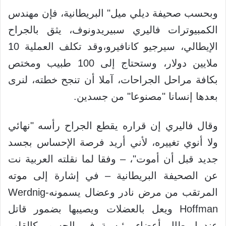
وبحسب صحيفة ديلي ميل" البريطانية، فإن مهندس
الكمبيوترات فاليري سبيريدونوف، يثق بالجراح
الإيطالي، سيرجيو كانافيرو،وقد تكلف العملية 10
ملايين دولار، وستحتاج إلى 100 طبيب ومختص
بكافة مراحل الجراحات، آملا أن تنجح خطته، لنرى
بعدها إنسانا "مصنوعا" من جسدين.
وقال فاليري إن قراره يقطع الجراح رأسه "نهائي
ولا أنوي تغييره، لأني أريد فرصة الإحساس بجسد
جديد قبل أن أموت"، – وفقا لما نقلته العربية نت
عن الصحيفة البريطانية – في إشارة إلى موته
المرتقب من مرض نادر وعضال يسمونهWerdnig-
Hoffman ويعل بالعضلات ويصيبها بضمور قاتل
عندما يطال أعضاء رئيسية في الجسم، كالقلب