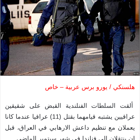
هلسنكي / يورو برس عربية – خاص
ألقت السلطات الفنلندية القبض على شقيقين
عراقيين يشتبه قيامهما بقتل (11) عراقيا عندما كانا
يعملان مع تنظيم داعش الارهابي في العراق، قبل
ان ينتقلان الى فنلندا في شهر سبتمبر الماضي.