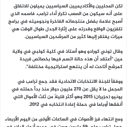
لكن المحليين والأكاديميين السياسيين يميلون للاتفاق
على أنه سيكون من الصعب تكرار أداء ترامب. فاسمه الذي
أصبح علامة بفضل منتجعاته الفاخرة ونجوميته في برامج
تلفزيون الواقع وقدرته على إثارة الجدل طوال الوقت هي
ميزات يفتقر إليها كثير من المرشحين السياسيين.
وقال توني كورادو وهو أستاذ في كلية كولبي في ولاية
مين "أعتقد أن هذه حالة اتسم فيها بخصائص فريدة
كمرشح أتاحت له أن ينتهج استراتيجية مختلفة".
ووفقاً للجنة الانتخابات الاتحادية فقد جمع ترامب في
المجمل ما لا يقل عن 270 مليون دولار منذ بدأ حملته في
يونيو (حزيران) 2015 وهو أكثر قليلاً من ثلث الأموال التي
أنفقها أوباما في حملة إعادة انتخابه في 2012.
ومع انتهاء فرز الأصوات في الساعات الأولى من اليوم الأربعاء
حصل ترامب على 59 مليون صوت في جميع أنحاء البلاد في