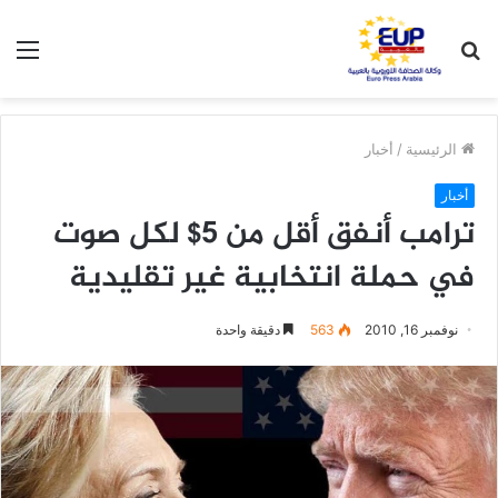
بحث
الق
عن
الرئيسية
/
أخبار
أخبار
ترامب أنفق أقل من 5$ لكل صوت
في حملة انتخابية غير تقليدية
نوفمبر 16, 2010
563
دقيقة واحدة