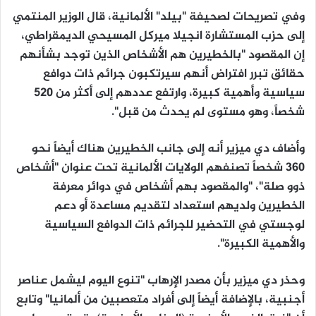
وفي تصريحات لصحيفة "بيلد" الألمانية، قال الوزير المنتمي
إلى حزب المستشارة انجيلا ميركل المسيحي الديمقراطي،
إن المقصود "بالخطيرين هم الأشخاص الذين توجد بشأنهم
حقائق تبرر افتراض أنهم سيرتكبون جرائم ذات دوافع
سياسية وأهمية كبيرة، وارتفع عددهم إلى أكثر من 520
شخصاً، وهو مستوى لم يحدث من قبل".
وأضاف دي ميزير أنه إلى جانب الخطيرين هناك أيضاً نحو
360 شخصاً تصنفهم الولايات الألمانية تحت عنوان "أشخاص
ذوو صلة"، "والمقصود بهم أشخاص في دوائر معرفة
الخطيرين ولديهم استعداد لتقديم مساعدة أو دعم
لوجستي في التحضير للجرائم ذات الدوافع السياسية
والأهمية الكبيرة".
وحذر دي ميزير بأن مصدر الإرهاب "تنوع اليوم ليشمل عناصر
أجنبية، بالإضافة أيضاً إلى أفراد متعصبين من ألمانيا" وتابع