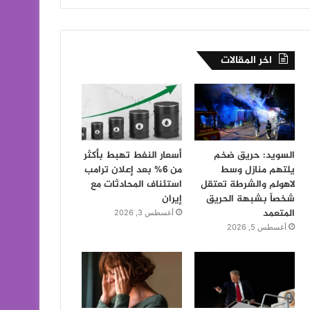
اخر المقالات
السويد: حريق ضخم
أسعار النفط تهبط بأكثر
يلتهم منازل وسط
من 6% بعد إعلان ترامب
لاهولم والشرطة تعتقل
استئناف المحادثات مع
شخصاً بشبهة الحريق
إيران
المتعمد
أغسطس 3, 2026
أغسطس 5, 2026