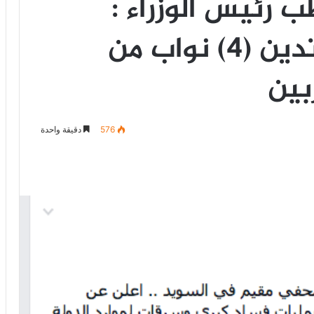
رئيس الوزراء :
أمتلك أدلة ووثائق تدين (4) نواب من
بين
576
دقيقة واحدة