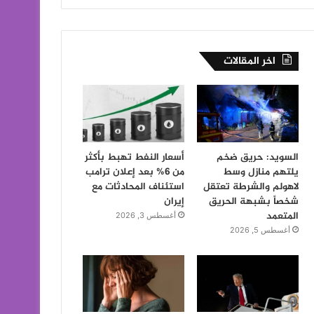
اخر المقالات
السويد: حريق ضخم
أسعار النفط تهبط بأكثر
يلتهم منازل وسط
من 6% بعد إعلان ترامب
لاهولم والشرطة تعتقل
استئناف المحادثات مع
شخصاً بشبهة الحريق
إيران
المتعمد
أغسطس 3, 2026
أغسطس 5, 2026