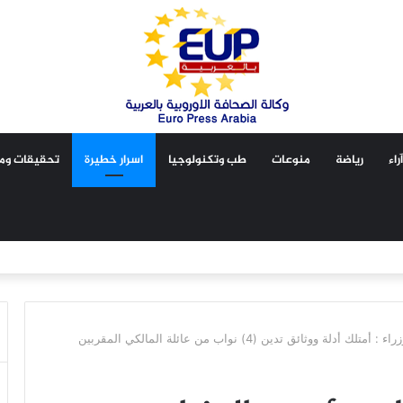
آراء
رياضة
منوعات
طب وتكنولوجيا
اسرار خطيرة
تحقيقات ومق
ائق تدين (4) نواب من عائلة المالكي المقربين