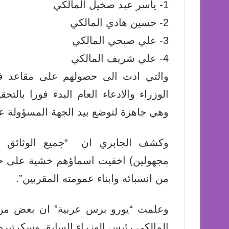
1- ياسر عبد صخيل المالكي
2- حسين هادي المالكي
3- علي صبحي المالكي
4- علي شريف المالكي
والتي ادت الى حصولهم على مقاعد في
الوزراء والادعاء العام البدء فورا بالتح
وهي جاهزة لتوضع بيد الجهة المسؤولة ع
وكشف الجابري ان “جميع الوثائق جا
مجهولين) اخفيت اسماؤهم خشية على حيات
من انسبائه وابناء عمومته المقربين”.
وعلمت “يورو برس عربية” ان بعض من 
المالكي رئيس الوزراء السابق وسكرتيره