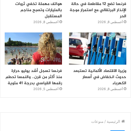
فرنسا تضع 12 مقاطعة في حالة
هواتف مهملة تخفي ثروات
الإنذار البرتقالي مع استمرار موجة
بالمليارات وتصبح مناجم
الحر
المستقبل
أغسطس 8, 2026
أغسطس 8, 2026
وزيرة الاقتصاد الألمانية تستبعد
فرنسا تسجل أشد يوليو حرارة
حدوث انخفاض في أسعار
منذ أكثر من قرن.. والنمسا تحطم
الكهرباء
رقمها القياسي بدرجة 41 مئوية
أغسطس 8, 2026
أغسطس 5, 2026