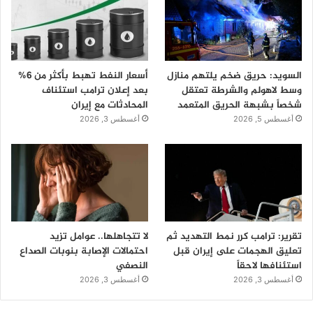
السويد: حريق ضخم يلتهم منازل
أسعار النفط تهبط بأكثر من 6%
وسط لاهولم والشرطة تعتقل
بعد إعلان ترامب استئناف
شخصاً بشبهة الحريق المتعمد
المحادثات مع إيران
أغسطس 5, 2026
أغسطس 3, 2026
تقرير: ترامب كرر نمط التهديد ثم
لا تتجاهلها.. عوامل تزيد
تعليق الهجمات على إيران قبل
احتمالات الإصابة بنوبات الصداع
استئنافها لاحقاً
النصفي
أغسطس 3, 2026
أغسطس 3, 2026