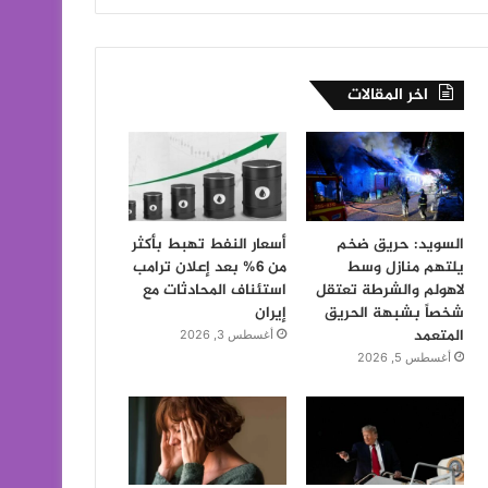
اخر المقالات
السويد: حريق ضخم
أسعار النفط تهبط بأكثر
يلتهم منازل وسط
من 6% بعد إعلان ترامب
لاهولم والشرطة تعتقل
استئناف المحادثات مع
شخصاً بشبهة الحريق
إيران
المتعمد
أغسطس 3, 2026
أغسطس 5, 2026