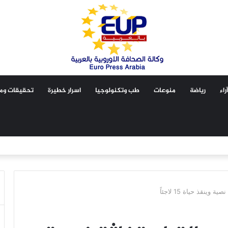
آراء
رياضة
منوعات
طب وتكنولوجيا
اسرار خطيرة
تحقيقات ومق
نقذ حياة 15 لاجئاً