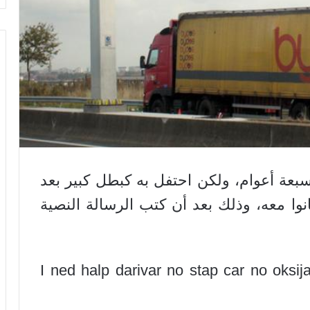
سبعة أعوام، ولكن احتفل به كبطل كبير بعد
اذ حياة 14 شخصاً كانوا معه، وذلك بعد أن كتب الرسالة النصية
"I ned halp darivar no stap car no oksij