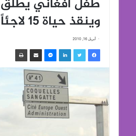
طفل أفغاني يطلق ر
وينقذ حياة 15 لاجئاً
أبريل 16, 2010
فيسبوك
تويتر
لينكدإن
ماسنجر
مشاركة عبر البريد
طباعة