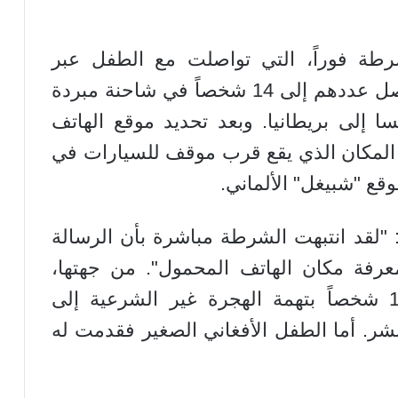
شرطة فوراً، التي تواصلت مع الطفل عبر
مترجم وعرفت أنه مع عدة لاجئين يصل عددهم إلى 14 شخصاً في شاحنة مبردة
سا إلى بريطانيا. وبعد تحديد موقع الهاتف
لمكان الذي يقع قرب موقف للسيارات في
قع "شبيغل" الألماني.
: "لقد انتبهت الشرطة مباشرة بأن الرسالة
فة مكان الهاتف المحمول". من جهتها،
ذكرت الشرطة أنها قبضت على 14 شخصاً بتهمة الهجرة غير الشرعية إلى
شر. أما الطفل الأفغاني الصغير فقدمت له