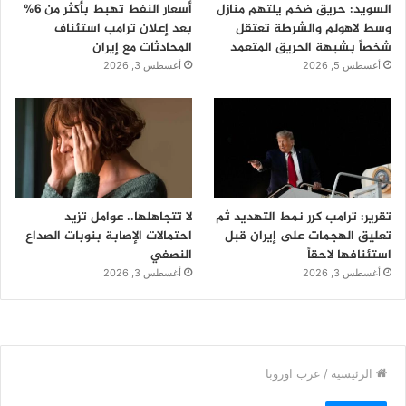
السويد: حريق ضخم يلتهم منازل
أسعار النفط تهبط بأكثر من 6%
وسط لاهولم والشرطة تعتقل
بعد إعلان ترامب استئناف
شخصاً بشبهة الحريق المتعمد
المحادثات مع إيران
أغسطس 5, 2026
أغسطس 3, 2026
تقرير: ترامب كرر نمط التهديد ثم
لا تتجاهلها.. عوامل تزيد
تعليق الهجمات على إيران قبل
احتمالات الإصابة بنوبات الصداع
استئنافها لاحقاً
النصفي
أغسطس 3, 2026
أغسطس 3, 2026