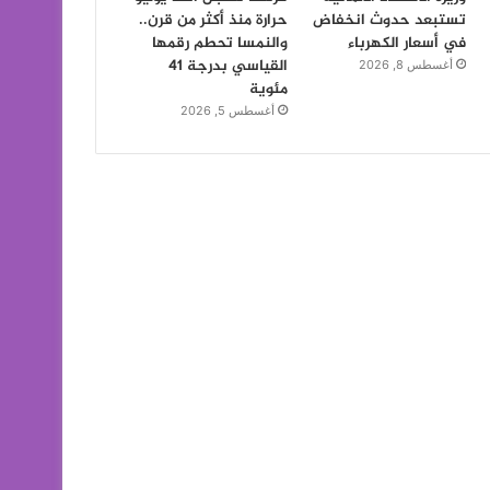
تستبعد حدوث انخفاض
حرارة منذ أكثر من قرن..
في أسعار الكهرباء
والنمسا تحطم رقمها
القياسي بدرجة 41
أغسطس 8, 2026
مئوية
أغسطس 5, 2026