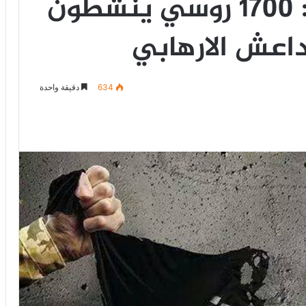
جهاز الأمن الروسي : 1700 روسي ينشطون
عش الارهابي
634
دقيقة واحدة