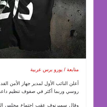
متابعة / يورو برس عربية
روسي وربما أكثر في صفوف تنظيم داعش
وقال سميرنوف عقب اجتماع مجلس المن