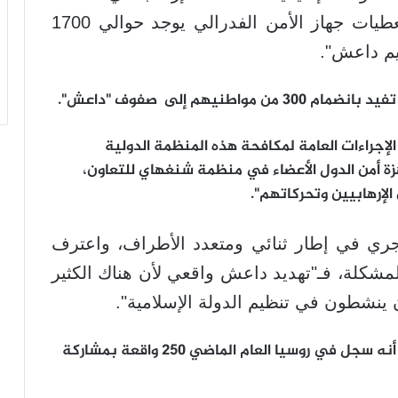
شنغهاي للتعاون بطشقند إنه "حسب معطيات جهاز الأمن الفدرالي يوجد حوالي 1700
م داعش".
هم إلى صفوف "داعش".
لإجراءات العامة لمكافحة هذه المنظمة الدولية
هزة أمن الدول الأعضاء في منظمة شنغهاي للتعاون،
لإرهابيين وتحركاتهم".
جري في إطار ثنائي ومتعدد الأطراف، واعترف
شكلة، فـ"تهديد داعش واقعي لأن هناك الكثير
نشطون في تنظيم الدولة الإسلامية".
وكان النائب العام الروسي يوري تشايكا قد أعلن أنه سجل في روسيا العام الماضي 250 واقعة بمشاركة