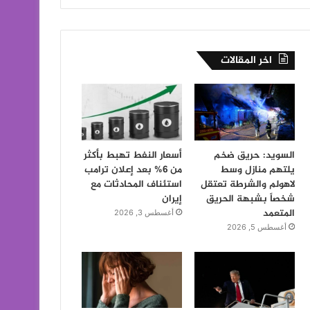
اخر المقالات
السويد: حريق ضخم
أسعار النفط تهبط بأكثر
يلتهم منازل وسط
من 6% بعد إعلان ترامب
لاهولم والشرطة تعتقل
استئناف المحادثات مع
شخصاً بشبهة الحريق
إيران
المتعمد
أغسطس 3, 2026
أغسطس 5, 2026