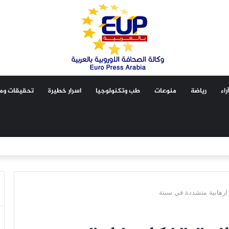
آراء
رياضة
منوعات
طب وتكنولوجيا
اسرار خطيرة
تحقيقات ومق
ة ارهابية متشددة في سبتة