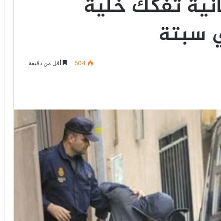
بانية تفكك خلية
ي سبتة
504
أقل من دقيقة