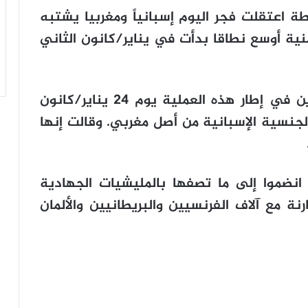
طة اعتقلت فجر اليوم إسبانياً ومغربيا يشتبه
ية أوسع نطاقا بدأت في يناير/كانون الثاني
وكانت السلطات قد اعتقلت أربعة آخرين في إطار هذه العملية يوم 24 يناير/كانون
لجنسية الإسبانية من أصل مغربي. وقالت إنها
انضموا إلى ما تصفها بالمليشيات الجهادية
نة مع آلاف الفرنسيين والبريطانيين والألمان