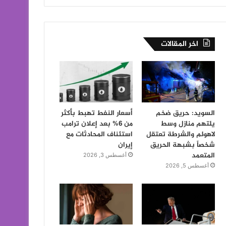
اخر المقالات
السويد: حريق ضخم
أسعار النفط تهبط بأكثر
يلتهم منازل وسط
من 6% بعد إعلان ترامب
لاهولم والشرطة تعتقل
استئناف المحادثات مع
شخصاً بشبهة الحريق
إيران
المتعمد
أغسطس 3, 2026
أغسطس 5, 2026