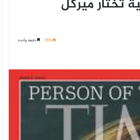
ية تختار ميركل
555
دقيقة واحدة