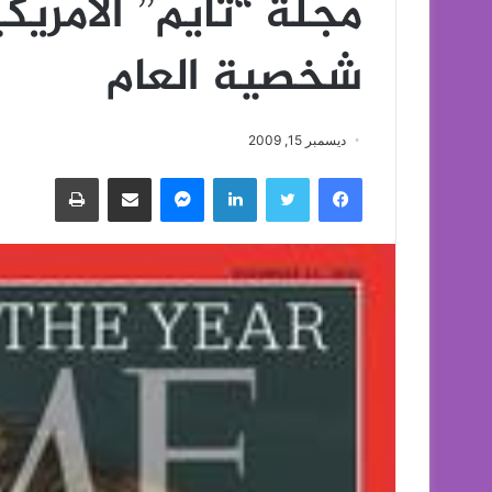
مجلة “تايم” الأمريك
شخصية العام
ديسمبر 15, 2009
فيسبوك
تويتر
لينكدإن
ماسنجر
مشاركة عبر البريد
طباعة