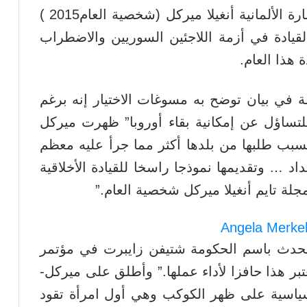
اختارت مجلة تايم اليوم الأربعاء المستشارة الألمانية أنغيلا ميركل (شخصية العام2015 )
قيادة في أزمة اللاجئين السوريين والاضطراب
 هذا العام.
 في بيان توضح به مسوغات الاختيار إنه برغم
لتساؤل عن إمكانية بقاء أوروبا” ظهرت ميركل
بب طلبها من بلدها أكثر مما جرأ عليه معظم
 … وتقديمها نموذجا راسخا للقيادة الأخلاقية
لة تايم أنغيلا ميركل شخصية العام.”
متحدث باسم الحكومة شتيفن زايبرت في مؤتمر
ر هذا حافزا لأداء عملها.” وأطلق على ميركل-
لمنصبها في 2005- أقوى سياسية على ظهر الكوكب وهي أول امرأة تقود