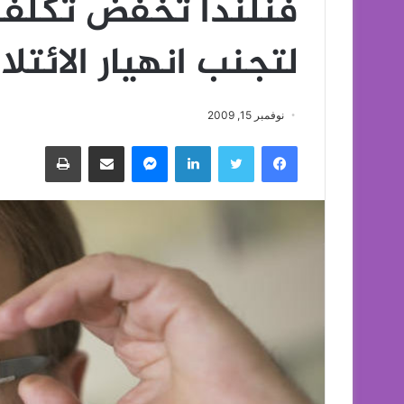
فنلندا تخفض تكلفة 
لتجنب انهيار الائتل
نوفمبر 15, 2009
فيسبوك
تويتر
لينكدإن
ماسنجر
مشاركة عبر البريد
طباعة