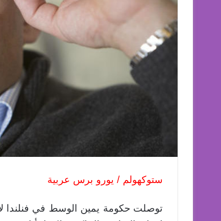
ستوكهولم / يورو برس عربية
توصلت حكومة يمين الوسط في فنلندا لات