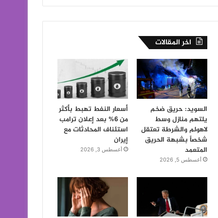
اخر المقالات
السويد: حريق ضخم
أسعار النفط تهبط بأكثر
يلتهم منازل وسط
من 6% بعد إعلان ترامب
لاهولم والشرطة تعتقل
استئناف المحادثات مع
شخصاً بشبهة الحريق
إيران
المتعمد
أغسطس 3, 2026
أغسطس 5, 2026