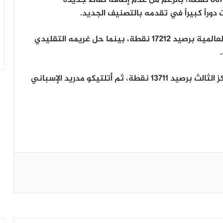
دوراً كبيراً في تقدمه بالتصنيف الجديد.
وحافظ برشلونة الإسباني على تصدره للأندية العالمية برصيد 17212 نقطة، بينما حل غريمه التقليدي
وجاء بطل الدوري الألماني بايرن ميونخ في المركز الثالث برصيد 13711 نقطة، ثم أتلتيكو مدريد الإسباني