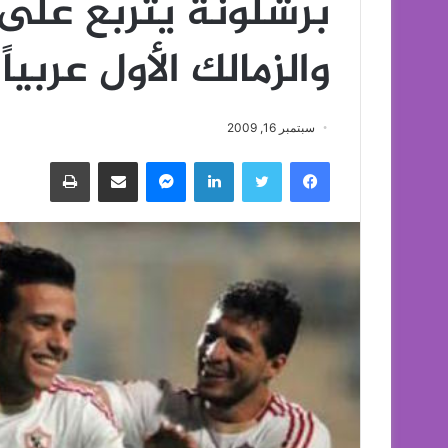
برشلونة يتربع على 
والزمالك الأول عربياً
سبتمبر 16, 2009
فيسبوك
تويتر
لينكدإن
ماسنجر
مشاركة عبر البريد
طباعة