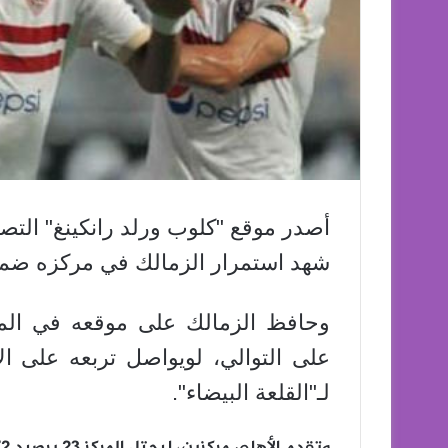
أصدر موقع "كلوب ورلد رانكينغ" التصني
شهد استمرار الزمالك في مركزه ضمن أفضل 20 فريقاً
على التوالي، لويواصل تربعه على الأ
لـ"القلعة البيضاء".