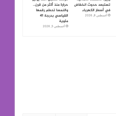
تستبعد حدوث انخفاض
حرارة منذ أكثر من قرن..
في أسعار الكهرباء
والنمسا تحطم رقمها
القياسي بدرجة 41
أغسطس 8, 2026
مئوية
أغسطس 5, 2026