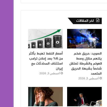
اخر المقالات
السويد: حريق ضخم
أسعار النفط تهبط بأكثر
يلتهم منازل وسط
من 6% بعد إعلان ترامب
لاهولم والشرطة تعتقل
استئناف المحادثات مع
شخصاً بشبهة الحريق
إيران
المتعمد
أغسطس 3, 2026
أغسطس 5, 2026