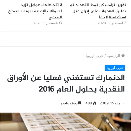
تقرير: ترامب كرر نمط التهديد ثم
لا تتجاهلها.. عوامل تزيد
تعليق الهجمات على إيران قبل
احتمالات الإصابة بنوبات الصداع
استئنافها لاحقاً
النصفي
أغسطس 3, 2026
أغسطس 3, 2026