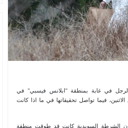
رجل في غابة بمنطقة "ابلانس فيسبي" في
اثنين، فيما تواصل تحقيقاتها في ما اذا كانت
 موقع التلفزيون السويدي SVT، ان الشرطة السويدية كانت قد طوقت منطقة