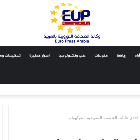
آراء
رياضة
منوعات
طب وتكنولوجيا
اسرار خطيرة
تحقيقات ومق
احدى غابات العاصمة السويدية ستوكهولم