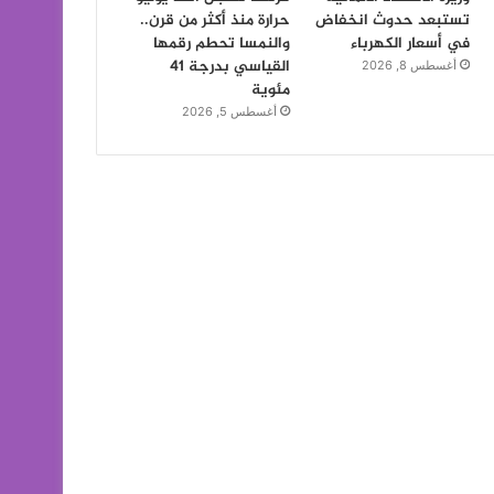
تستبعد حدوث انخفاض
حرارة منذ أكثر من قرن..
في أسعار الكهرباء
والنمسا تحطم رقمها
القياسي بدرجة 41
أغسطس 8, 2026
مئوية
أغسطس 5, 2026