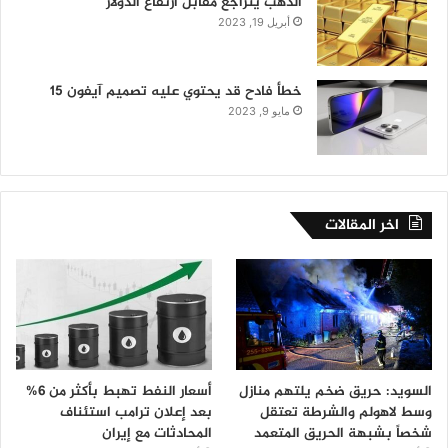
الذهب يتراجع مقابل ارتفاع الدولار
أبريل 19, 2023
خطأ فادح قد يحتوي عليه تصميم آيفون 15
مايو 9, 2023
اخر المقالات
السويد: حريق ضخم يلتهم منازل
أسعار النفط تهبط بأكثر من 6%
وسط لاهولم والشرطة تعتقل
بعد إعلان ترامب استئناف
شخصاً بشبهة الحريق المتعمد
المحادثات مع إيران