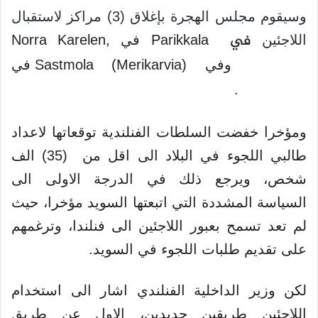
وسيقوم مجلس الهجرة بإغلاق (3) مراكز لاستقبال
في
اللاجئين
Parikkala في Norra Karelen,
Vanda وفي Sastmola (Merikarvia) في
västkusten.
ومؤخرا خفضت السلطات الفنلندية توقعاتها لاعداد
طالبي اللجوء في البلاد الى اقل من (35) الف
شخص، ويرجع ذلك في الدرجة الاولى الى
السياسة المشددة التي اتبعتها السويد مؤخرا، حيث
لم تعد تسمح بعبور اللاجئين الى فنلندا، وترغمهم
على تقديم طلبات اللجوء في السويد.
لكن وزير الداخلية الفنلندي اشار الى استخدام
اللاجئين طريقين جديدين، الاول عن طريق