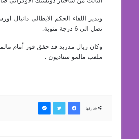
الثالث من شاختار دونستك الأوكراني صاحب
ويدير اللقاء الحكم الايطالي دانيال اورس
تصل الى 6 درجة مئوية.
وكان ريال مدريد قد حقق فوز أمام مالمو 
ملعب مالمو ستاديون .
فيسبوك
تويتر
ماسنجر
شاركها