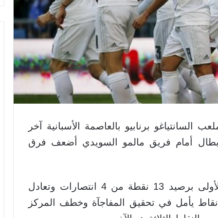
ب السانتياغو برنابيو بالعاصمة الأسبانية آخر
بطال أمام فريق مالمو السويدي أضعف فرق
وضمن ريال مدريد صدارة المجموعة الأولى برصيد 13 نقطة من 4 انتصارات وتعادل
نما مالمو في المركز الأخير برصيد 3 نقاط يأمل في تحقيق المفاجآة وخطف المركز