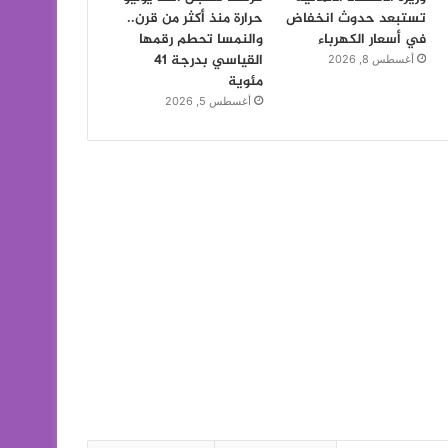
تستبعد حدوث انخفاض
حرارة منذ أكثر من قرن..
في أسعار الكهرباء
والنمسا تحطم رقمها
القياسي بدرجة 41
أغسطس 8, 2026
مئوية
أغسطس 5, 2026