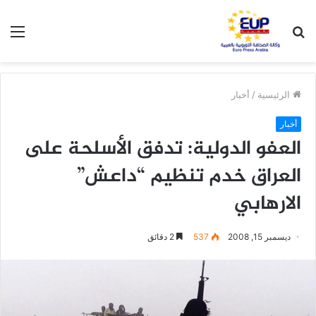
بحث
الق
عن
الرئيسية
/
أخبار
أخبار
العفو الدولية: تدفق الأسلحة على
العراق خدم تنظيم “داعش”
الارهابي
ديسمبر 15, 2008
537
2 دقائق