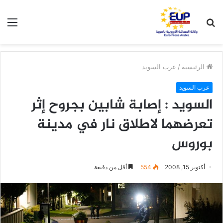
بحث
الق
عن
الرئيسية
/
عرب السويد
عرب السويد
السويد : إصابة شابين بجروح إثر
تعرضهما لاطلاق نار في مدينة
بوروس
أكتوبر 15, 2008
554
أقل من دقيقة