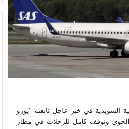
 السويدية في خبر عاجل تابعته "يورو
لجوي وتوقف كامل للرحلات في مطار