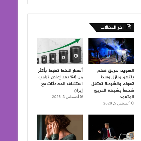
اخر المقالات
السويد: حريق ضخم
أسعار النفط تهبط بأكثر
يلتهم منازل وسط
من 6% بعد إعلان ترامب
لاهولم والشرطة تعتقل
استئناف المحادثات مع
شخصاً بشبهة الحريق
إيران
المتعمد
أغسطس 3, 2026
أغسطس 5, 2026