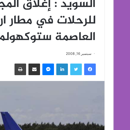
السويد : إغلاق الم
للرحلات في مطار ار
العاصمة ستوكهولم
سبتمبر 16, 2008
فيسبوك
تويتر
لينكدإن
ماسنجر
مشاركة عبر البريد
طباعة