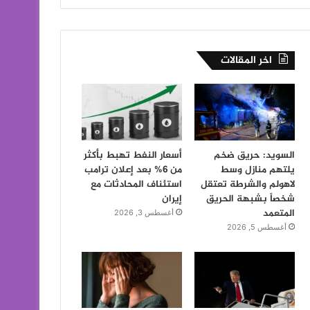
اخر المقالات
السويد: حريق ضخم
أسعار النفط تهبط بأكثر
يلتهم منازل وسط
من 6% بعد إعلان ترامب
لاهولم والشرطة تعتقل
استئناف المحادثات مع
شخصاً بشبهة الحريق
إيران
المتعمد
أغسطس 3, 2026
أغسطس 5, 2026