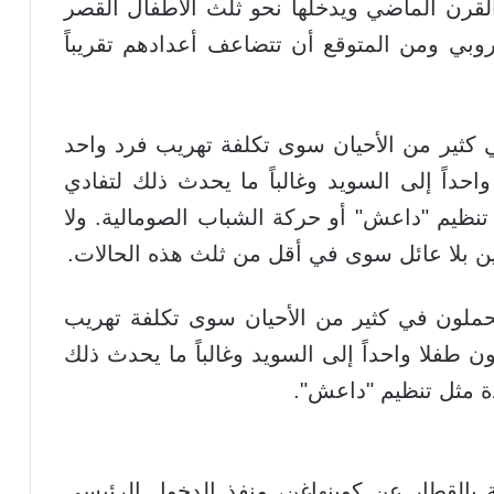
القرن الماضي ويدخلها نحو ثلث الأطفال القصر
روبي ومن المتوقع أن تتضاعف أعدادهم تقريباً
ي كثير من الأحيان سوى تكلفة تهريب فرد واحد
احداً إلى السويد وغالباً ما يحدث ذلك لتفادي
نظيم "داعش" أو حركة الشباب الصومالية. ولا
دمين بلا عائل سوى في أقل من ثلث هذه الحالات.
تحملون في كثير من الأحيان سوى تكلفة تهريب
ن طفلا واحداً إلى السويد وغالباً ما يحدث ذلك
ة مثل تنظيم "داعش".
و، التي لا تبعد سوى 35 دقيقة بالقطار عن كوبنهاغن، منفذ الدخول الرئيسي