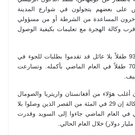
س على بعضهم يتجولون في شوارع المدينة
خرون المساعدة من الشرطة أو من مسؤولي
 قرب وكالة الهجرة مع تعليمات بكيفية الوصول
وبحلول أغسطس/ آب الماضي كان 9383 طفلاً بلا عائل قد تقدموا بطلبات للجوء في
السويد منذ بداية العام ارتفاعاً من 7049 طفلاً في العام الماضي بأكمله. وتسارعت
يف.
 أغلب هؤلاء من أفغانستان واريتريا والصومال
وسوريا وأكثرهم من الصبيان. وتقول الوكالة إن 29 في المئة من القصر الذين وصلوا بلا
بي في العام الماضي جاءوا إلى السويد وقدرت