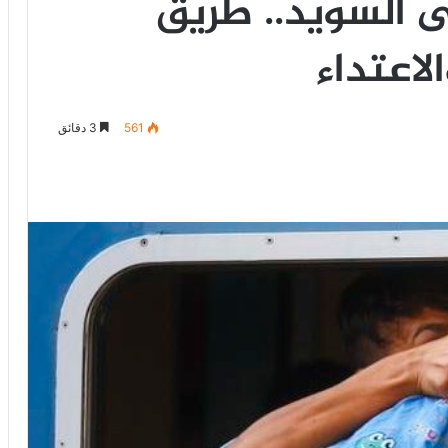
ى السويد.. طريق
لاعتداء
561
3 دقائق